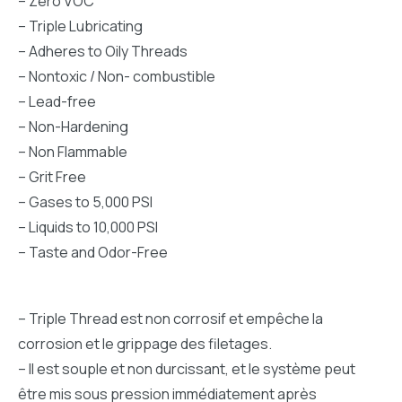
– Zero VOC
– Triple Lubricating
– Adheres to Oily Threads
– Nontoxic / Non- combustible
– Lead-free
– Non-Hardening
– Non Flammable
– Grit Free
– Gases to 5,000 PSI
– Liquids to 10,000 PSI
– Taste and Odor-Free
– Triple Thread est non corrosif et empêche la
corrosion et le grippage des filetages.
– Il est souple et non durcissant, et le système peut
être mis sous pression immédiatement après