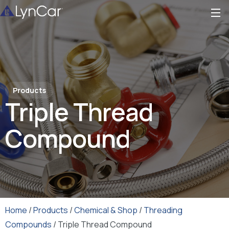
Products
Triple Thread
Compound
Home
/
Products
/
Chemical & Shop
/
Threading
Compounds
/ Triple Thread Compound