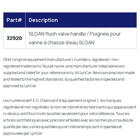
Part#
Description
SLOAN flush valve handle / Poignée pour
32920
vanne à chasse d’eau SLOAN
OEM (original equipment manufacturer) numbers, registered / non-
registered trademarks, faucet name, and manufacturer listed above are
supplied and listed for your reference only. All LynCar items are precision made
and tested to the highest standards, by qualified factories inspected and
approved by LynCar.
Les numéros de F.E.O. (Fabricant d’équipement original ), les marques
registrées et non registrées, le nom de robinet et les fabricants qui apparaissent
ci-dessus sont fournis et classifiés seulement pour votre référence. Tous les
articles sont fabriqués avec précision et testés avec les normes plus hautes de
qualité par des usines qualifiées qui en même temps sont inspectées et
approuvées par LynCar.