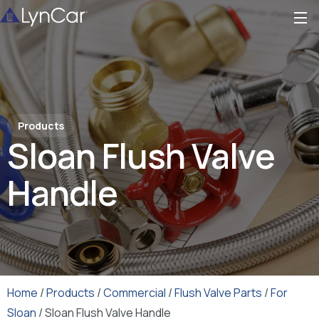
Products
Sloan Flush Valve
Handle
Home
/
Products
/
Commercial
/
Flush Valve Parts
/
For
Sloan
/ Sloan Flush Valve Handle