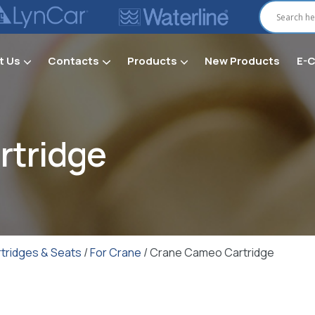
t Us
Contacts
Products
New Products
E-
Secti
rtridge
tridges & Seats
/
For Crane
/ Crane Cameo Cartridge