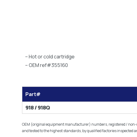
– Hot or cold cartridge
– OEM ref#355160
Part#
918 / 918Q
OEM (original equipment manufacturer) numbers, registered / non-reg
and tested to the highest standards, by qualified factories inspected 