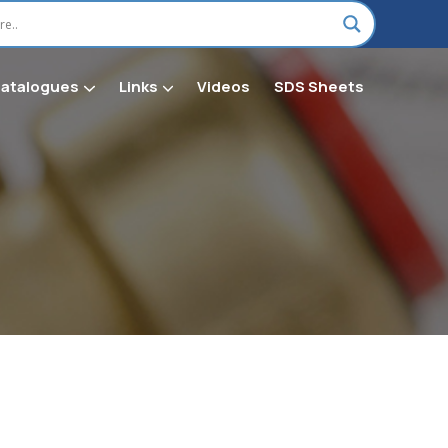
Catalogues
Links
Videos
SDS Sheets
on H Chemical & Shop Supplies