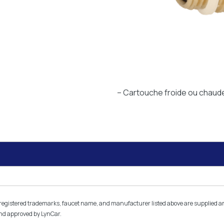
– Cartouche froide ou chaud
istered trademarks, faucet name, and manufacturer listed above are supplied and l
and approved by LynCar.