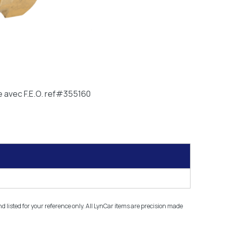
e avec F.E.O. ref#355160
isted for your reference only. All LynCar items are precision made