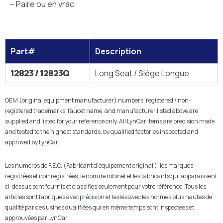
– Paire ou en vrac
Part#
Description
12823 / 12823Q
Long Seat / Siége Longue
OEM (original equipment manufacturer) numbers, registered / non-
registered trademarks, faucet name, and manufacturer listed above are
supplied and listed for your reference only. All LynCar items are precision made
and tested to the highest standards, by qualified factories inspected and
approved by LynCar.
Les numéros de F.E.O. (Fabricant d’équipement original ), les marques
registrées et non registrées, le nom de robinet et les fabricants qui apparaissent
ci-dessus sont fournis et classifiés seulement pour votre référence. Tous les
articles sont fabriqués avec précision et testés avec les normes plus hautes de
qualité par des usines qualifiées qui en même temps sont inspectées et
approuvées par LynCar.