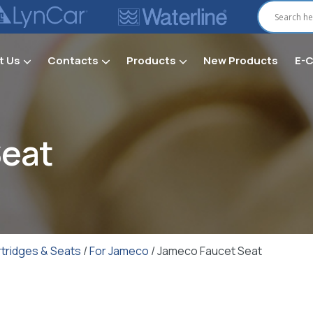
t Us
Contacts
Products
New Products
E-
Secti
Seat
tridges & Seats
/
For Jameco
/ Jameco Faucet Seat