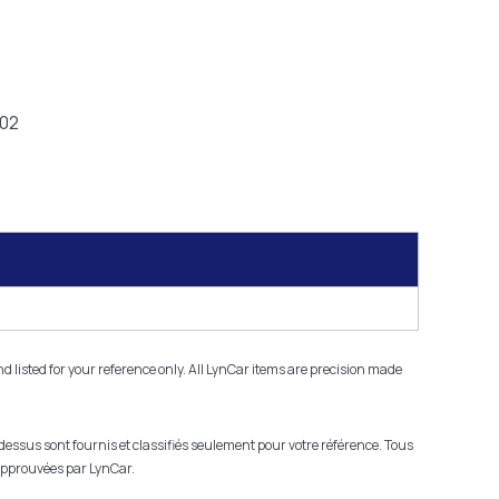
102
isted for your reference only. All LynCar items are precision made
-dessus sont fournis et classifiés seulement pour votre référence. Tous
 approuvées par LynCar.