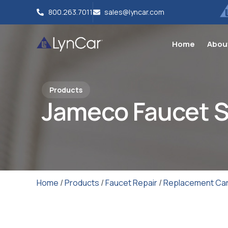
800.263.7011
sales@lyncar.com
Home
Abou
Products
Jameco Faucet 
Home
/
Products
/
Faucet Repair
/
Replacement Car