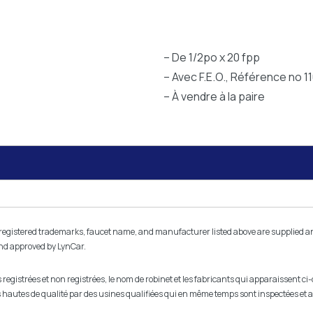
– De 1/2po x 20 fpp
– Avec F.E.O., Référence no 1
– À vendre à la paire
istered trademarks, faucet name, and manufacturer listed above are supplied and l
and approved by LynCar.
egistrées et non registrées, le nom de robinet et les fabricants qui apparaissent ci
lus hautes de qualité par des usines qualifiées qui en même temps sont inspectées et