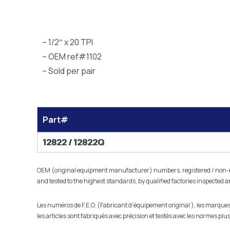
– 1/2″ x 20 TPI
– OEM ref#1102
– Sold per pair
Part#
12822 / 12822Q
OEM (original equipment manufacturer) numbers, registered / non-reg
and tested to the highest standards, by qualified factories inspected 
Les numéros de F.E.O. (Fabricant d’équipement original ), les marques r
les articles sont fabriqués avec précision et testés avec les normes p