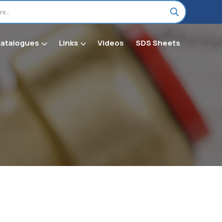
Catalogues
Links
Videos
SDS Sheets
on H Chemical & Shop Supplies