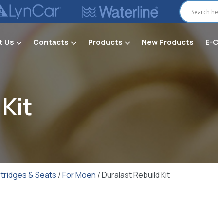
t Us
Contacts
Products
New Products
E-
Secti
 Kit
tridges & Seats
/
For Moen
/ Duralast Rebuild Kit