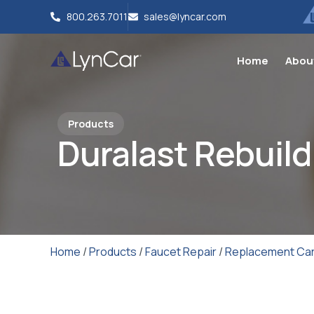
800.263.7011
sales@lyncar.com
Home
Abou
Products
Duralast Rebuild
Home
/
Products
/
Faucet Repair
/
Replacement Car