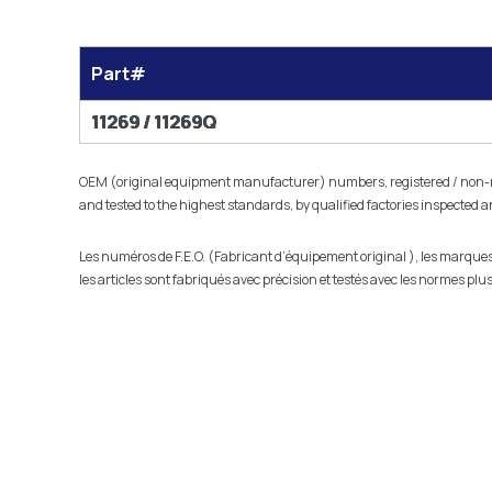
Part#
11269 / 11269Q
OEM (original equipment manufacturer) numbers, registered / non-reg
and tested to the highest standards, by qualified factories inspected 
Les numéros de F.E.O. (Fabricant d’équipement original ), les marques r
les articles sont fabriqués avec précision et testés avec les normes p