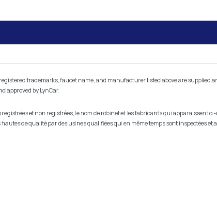
istered trademarks, faucet name, and manufacturer listed above are supplied and l
and approved by LynCar.
egistrées et non registrées, le nom de robinet et les fabricants qui apparaissent ci
lus hautes de qualité par des usines qualifiées qui en même temps sont inspectées et