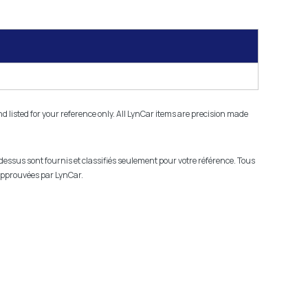
isted for your reference only. All LynCar items are precision made
-dessus sont fournis et classifiés seulement pour votre référence. Tous
 approuvées par LynCar.