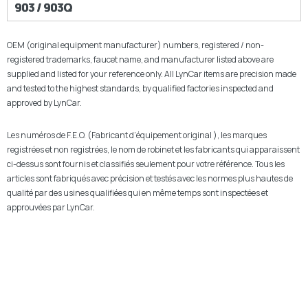
903 / 903Q
OEM (original equipment manufacturer) numbers, registered / non-
registered trademarks, faucet name, and manufacturer listed above are
supplied and listed for your reference only. All LynCar items are precision made
and tested to the highest standards, by qualified factories inspected and
approved by LynCar.
Les numéros de F.E.O. (Fabricant d’équipement original ), les marques
registrées et non registrées, le nom de robinet et les fabricants qui apparaissent
ci-dessus sont fournis et classifiés seulement pour votre référence. Tous les
articles sont fabriqués avec précision et testés avec les normes plus hautes de
qualité par des usines qualifiées qui en même temps sont inspectées et
approuvées par LynCar.