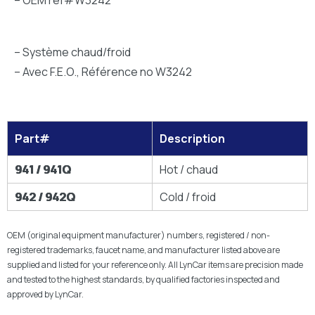
– Système chaud/froid
– Avec F.E.O., Référence no W3242
Part#
Description
941 / 941Q
Hot / chaud
942 / 942Q
Cold / froid
OEM (original equipment manufacturer) numbers, registered / non-
registered trademarks, faucet name, and manufacturer listed above are
supplied and listed for your reference only. All LynCar items are precision made
and tested to the highest standards, by qualified factories inspected and
approved by LynCar.