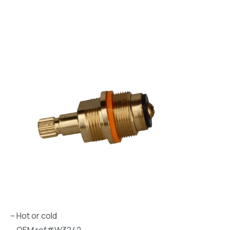
– Hot or cold
– OEM ref#W3242