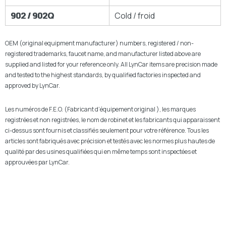
902 / 902Q
Cold / froid
OEM (original equipment manufacturer) numbers, registered / non-
registered trademarks, faucet name, and manufacturer listed above are
supplied and listed for your reference only. All LynCar items are precision made
and tested to the highest standards, by qualified factories inspected and
approved by LynCar.
Les numéros de F.E.O. (Fabricant d’équipement original ), les marques
registrées et non registrées, le nom de robinet et les fabricants qui apparaissent
ci-dessus sont fournis et classifiés seulement pour votre référence. Tous les
articles sont fabriqués avec précision et testés avec les normes plus hautes de
qualité par des usines qualifiées qui en même temps sont inspectées et
approuvées par LynCar.