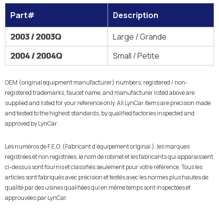
Part#
Description
2003 / 2003Q
Large / Grande
2004 / 2004Q
Small / Petite
OEM (original equipment manufacturer) numbers, registered / non-
registered trademarks, faucet name, and manufacturer listed above are
supplied and listed for your reference only. All LynCar items are precision made
and tested to the highest standards, by qualified factories inspected and
approved by LynCar.
Les numéros de F.E.O. (Fabricant d’équipement original ), les marques
registrées et non registrées, le nom de robinet et les fabricants qui apparaissent
ci-dessus sont fournis et classifiés seulement pour votre référence. Tous les
articles sont fabriqués avec précision et testés avec les normes plus hautes de
qualité par des usines qualifiées qui en même temps sont inspectées et
approuvées par LynCar.