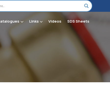
Catalogues
Links
Videos
SDS Sheets
on H Chemical & Shop Supplies