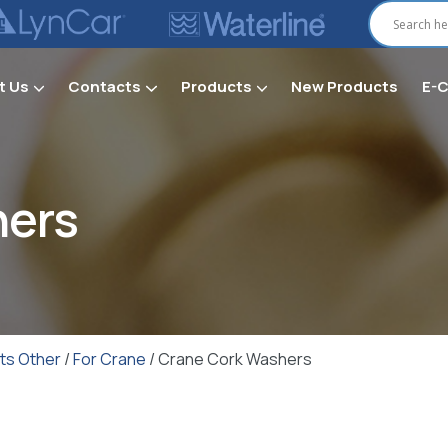
t Us
Contacts
Products
New Products
E-
Secti
hers
ts Other
/
For Crane
/ Crane Cork Washers