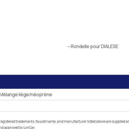
– Rondelle pour DIALESE
 Mélange liège/néoprène
istered trademarks, faucet name, and manufacturer listed above are supplied and l
and approved by LynCar.