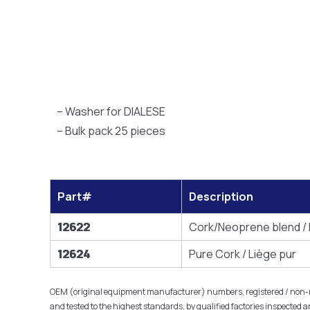
– Washer for DIALESE
– Bulk pack 25 pieces
Part#
Description
12622
Cork/Neoprene blend /
12624
Pure Cork / Liège pur
OEM (original equipment manufacturer) numbers, registered / non-reg
and tested to the highest standards, by qualified factories inspected 