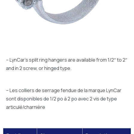
– LynCar’s split ring hangers are available from 1/2″ to 2″
and in 2 screw, or hinged type.
– Les colliers de serrage fendue de la marque LynCar
sont disponibles de 1/2 po à 2 po avec 2 vis de type
articulé/charnière