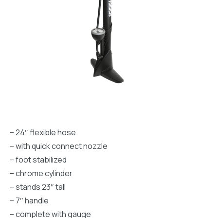
– 24″ flexible hose
– with quick connect nozzle
– foot stabilized
– chrome cylinder
– stands 23″ tall
– 7″ handle
– complete with gauge