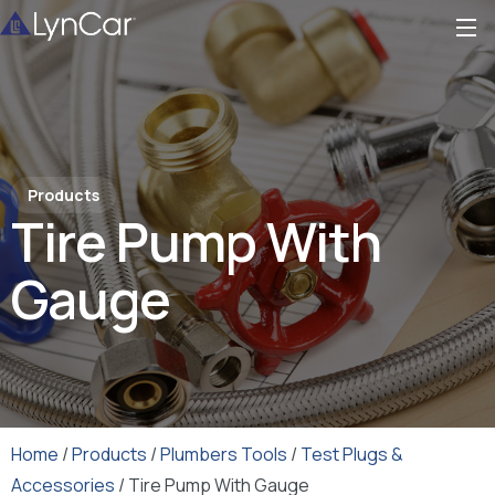
Products
Tire Pump With
Gauge
Home
/
Products
/
Plumbers Tools
/
Test Plugs &
Accessories
/ Tire Pump With Gauge