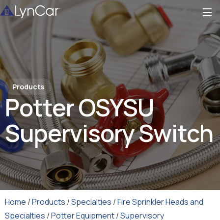
Products
Potter OSYSU
Supervisory Switch
Home
/
Products
/
Specialties
/
Fire Sprinkler Heads and
Specialties
/
Potter Equipment
/
Supervisory