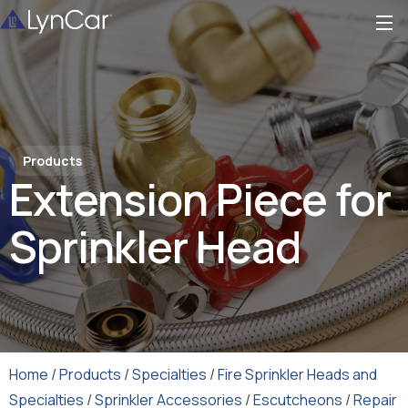
Products
Extension Piece for
Sprinkler Head
Home
/
Products
/
Specialties
/
Fire Sprinkler Heads and
Specialties
/
Sprinkler Accessories
/
Escutcheons
/
Repair