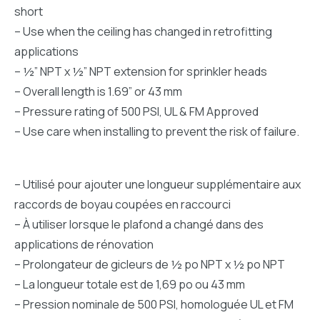
short
– Use when the ceiling has changed in retrofitting
applications
– ½” NPT x ½” NPT extension for sprinkler heads
– Overall length is 1.69” or 43 mm
– Pressure rating of 500 PSI, UL & FM Approved
– Use care when installing to prevent the risk of failure.
– Utilisé pour ajouter une longueur supplémentaire aux
raccords de boyau coupées en raccourci
– À utiliser lorsque le plafond a changé dans des
applications de rénovation
– Prolongateur de gicleurs de ½ po NPT x ½ po NPT
– La longueur totale est de 1,69 po ou 43 mm
– Pression nominale de 500 PSI, homologuée UL et FM