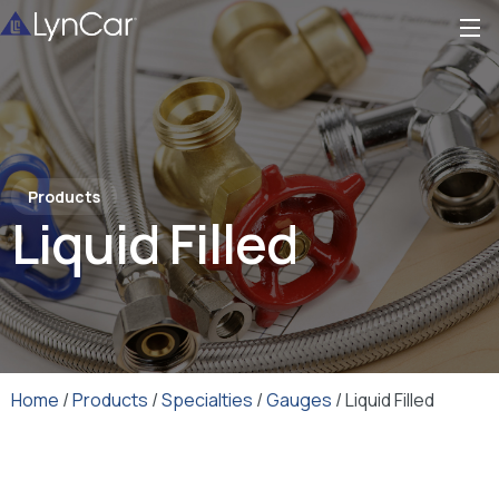
Products
Liquid Filled
Home
/
Products
/
Specialties
/
Gauges
/ Liquid Filled