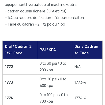
équipement hydraulique et machine-outils.
– cadran double échelle (KPA et PSI)
– 1/4 po raccord de fixation inférieure en laiton
– Taille du cadran – 2-1/2 po ou 4 po
Dial / Cadran 2
Dial / Cadran
PSI / KPA
1/2″ Face
4″ Face
0 to 30 psi / 0 to
1772
N/A
200 kpa
0 to 60 psi / 0 to
1773
1773-4
400 kpa
0 to 100 psi / 0 to
1774
1774-4
700 kpa