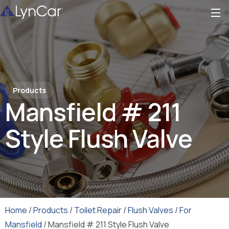
Products
Mansfield # 211
Style Flush Valve
Home
/
Products
/
Toilet Repair
/
Flush Valves
/
For
Mansfield
/ Mansfield # 211 Style Flush Valve