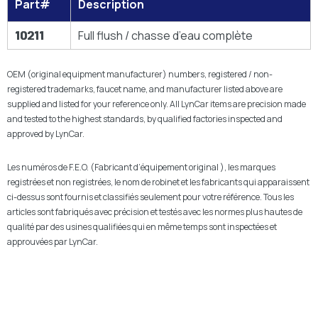
Part#
Description
10211
Full flush / chasse d’eau complète
OEM (original equipment manufacturer) numbers, registered / non-
registered trademarks, faucet name, and manufacturer listed above are
supplied and listed for your reference only. All LynCar items are precision made
and tested to the highest standards, by qualified factories inspected and
approved by LynCar.
Les numéros de F.E.O. (Fabricant d’équipement original ), les marques
registrées et non registrées, le nom de robinet et les fabricants qui apparaissent
ci-dessus sont fournis et classifiés seulement pour votre référence. Tous les
articles sont fabriqués avec précision et testés avec les normes plus hautes de
qualité par des usines qualifiées qui en même temps sont inspectées et
approuvées par LynCar.