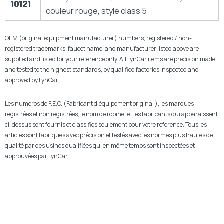
10121
couleur rouge, style class 5
OEM (original equipment manufacturer) numbers, registered / non-
registered trademarks, faucet name, and manufacturer listed above are
supplied and listed for your reference only. All LynCar items are precision made
and tested to the highest standards, by qualified factories inspected and
approved by LynCar.
Les numéros de F.E.O. (Fabricant d’équipement original ), les marques
registrées et non registrées, le nom de robinet et les fabricants qui apparaissent
ci-dessus sont fournis et classifiés seulement pour votre référence. Tous les
articles sont fabriqués avec précision et testés avec les normes plus hautes de
qualité par des usines qualifiées qui en même temps sont inspectées et
approuvées par LynCar.