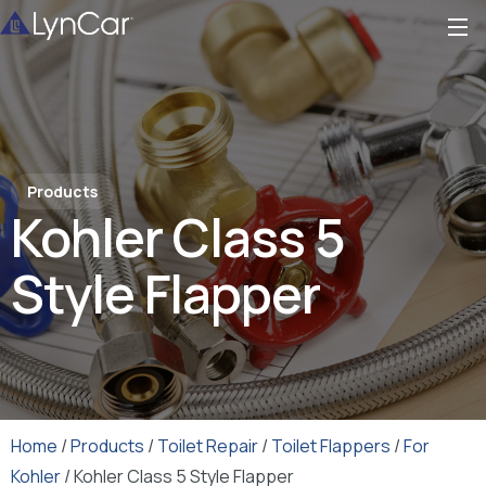
Products
Kohler Class 5
Style Flapper
Home
/
Products
/
Toilet Repair
/
Toilet Flappers
/
For
Kohler
/ Kohler Class 5 Style Flapper