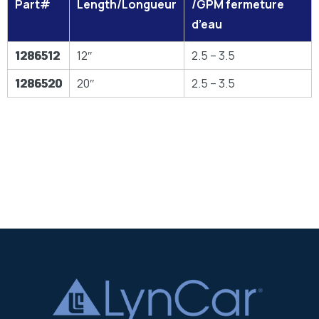
Part#
Length/Longueur
/GPM fermeture
d’eau
1286512
12″
2.5 – 3.5
1286520
20″
2.5 – 3.5