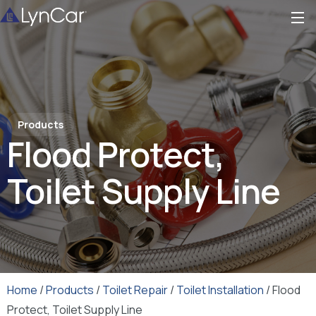
Products
Flood Protect,
Toilet Supply Line
Home
/
Products
/
Toilet Repair
/
Toilet Installation
/ Flood
Protect, Toilet Supply Line