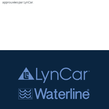
approuvées par LynCar.