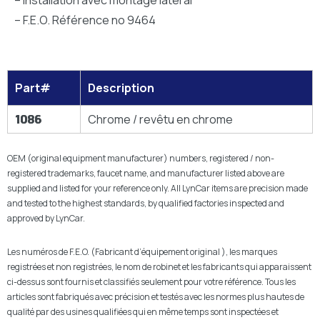
– Installation avec montage latéral
– F.E.O. Référence no 9464
Part#
Description
1086
Chrome / revêtu en chrome
OEM (original equipment manufacturer) numbers, registered / non-
registered trademarks, faucet name, and manufacturer listed above are
supplied and listed for your reference only. All LynCar items are precision made
and tested to the highest standards, by qualified factories inspected and
approved by LynCar.
Les numéros de F.E.O. (Fabricant d’équipement original ), les marques
registrées et non registrées, le nom de robinet et les fabricants qui apparaissent
ci-dessus sont fournis et classifiés seulement pour votre référence. Tous les
articles sont fabriqués avec précision et testés avec les normes plus hautes de
qualité par des usines qualifiées qui en même temps sont inspectées et