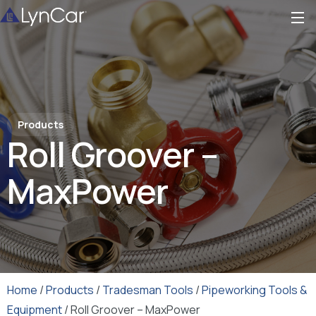
Products
Roll Groover –
MaxPower
Home
/
Products
/
Tradesman Tools
/
Pipeworking Tools &
Equipment
/ Roll Groover – MaxPower