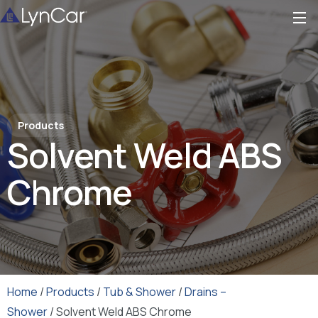
Products
Solvent Weld ABS
Chrome
Home
/
Products
/
Tub & Shower
/
Drains –
Shower
/ Solvent Weld ABS Chrome