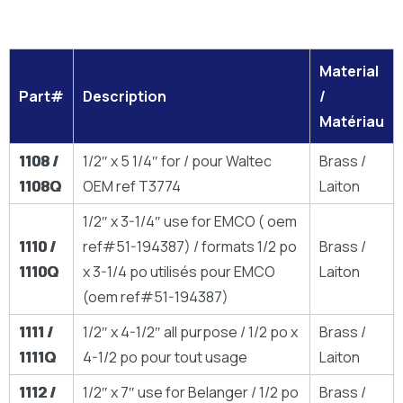
Material
Part#
Description
/
Matériau
1108 /
1/2″ x 5 1/4″ for / pour Waltec
Brass /
1108Q
OEM ref T3774
Laiton
1/2″ x 3-1/4″ use for EMCO ( oem
1110 /
ref#51-194387) / formats 1/2 po
Brass /
1110Q
x 3-1/4 po utilisés pour EMCO
Laiton
(oem ref#51-194387)
1111 /
1/2″ x 4-1/2″ all purpose / 1/2 po x
Brass /
1111Q
4-1/2 po pour tout usage
Laiton
1112 /
1/2″ x 7″ use for Belanger / 1/2 po
Brass /