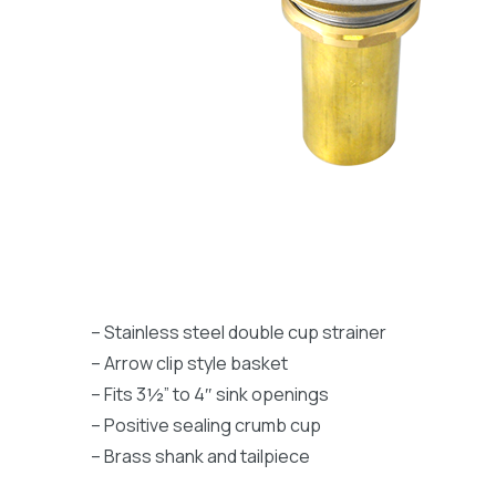
– Stainless steel double cup strainer
– Arrow clip style basket
– Fits 3½” to 4″ sink openings
– Positive sealing crumb cup
– Brass shank and tailpiece