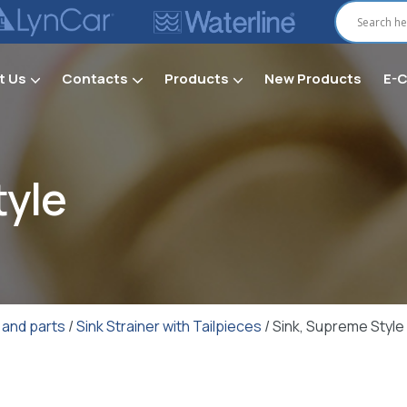
t Us
Contacts
Products
New Products
E-
Secti
tyle
 and parts
/
Sink Strainer with Tailpieces
/ Sink, Supreme Style