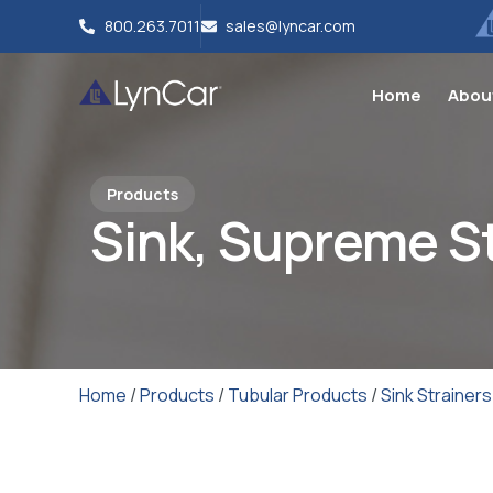
800.263.7011
sales@lyncar.com
Home
Abou
Products
Sink, Supreme S
Home
/
Products
/
Tubular Products
/
Sink Strainers