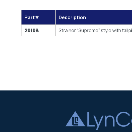
Part#
Description
2010B
Strainer “Supreme” style with tail