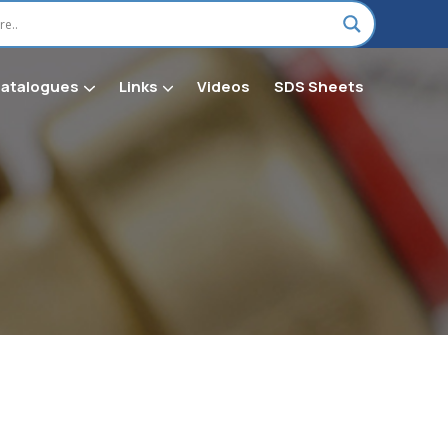
Catalogues
Links
Videos
SDS Sheets
on H Chemical & Shop Supplies