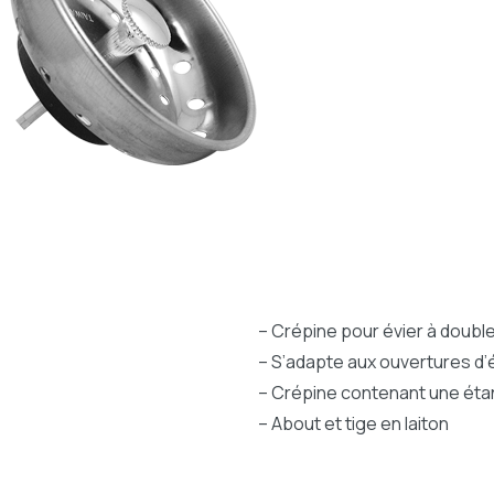
– Crépine pour évier à double
– S’adapte aux ouvertures d’é
– Crépine contenant une éta
– About et tige en laiton